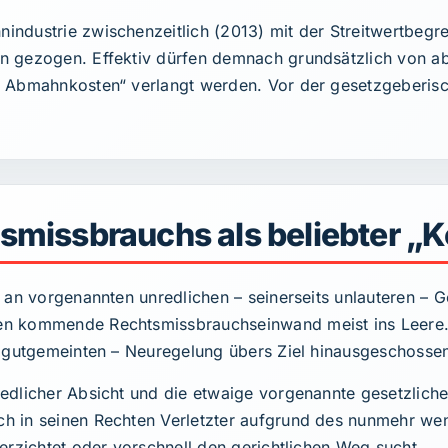
ndustrie zwischenzeitlich (2013) mit der Streitwertbegre
n gezogen. Effektiv dürfen demnach grundsätzlich von a
 Abmahnkosten“ verlangt werden. Vor der gesetzgeberisch
missbrauchs als beliebter „K
 an vorgenannten unredlichen – seinerseits unlauteren – G
 kommende Rechtsmissbrauchseinwand meist ins Leere. In
 gutgemeinten – Neuregelung übers Ziel hinausgeschossen 
edlicher Absicht und die etwaige vorgenannte gesetzlich
h in seinen Rechten Verletzter aufgrund des nunmehr wen
erzichtet oder vorschnell den gerichtlichen Weg sucht.