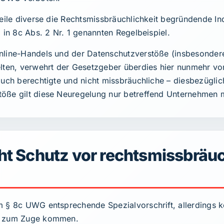
weile diverse die Rechtsmissbräuchlichkeit begründende I
 in 8c Abs. 2 Nr. 1 genannten Regelbeispiel.
Online-Handels und der Datenschutzverstöße (insbesonde
ten, verwehrt der Gesetzgeber überdies hier nunmehr v
auch berechtigte und nicht missbräuchliche – diesbezügl
öße gilt diese Neuregelung nur betreffend Unternehmen mi
t Schutz vor rechtsmissbräu
m § 8c UWG entsprechende Spezialvorschrift, allerdings 
GB zum Zuge kommen.