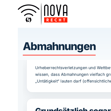
Zum
Inhalt
springen
Abmahnungen
Urheberrechtsverletzungen und Wettbew
wissen, dass Abmahnungen vielfach gru
„Untätigkeit“ lauten darf (offensicht
Grundsätzlich sogar