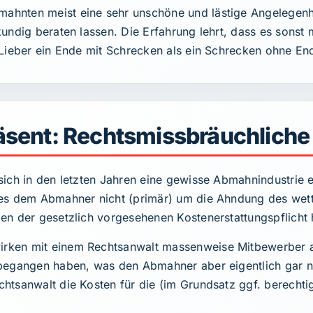
nten meist eine sehr unschöne und lästige Angelegenheit
undig beraten lassen. Die Erfahrung lehrt, dass es sonst 
Lieber ein Ende mit Schrecken als ein Schrecken ohne En
äsent: Rechtsmissbräuchlic
ich in den letzten Jahren eine gewisse Abmahnindustrie en
es dem Abmahner nicht (primär) um die Ahndung des wett
en der gesetzlich vorgesehenen Kostenerstattungspflicht 
rken mit einem Rechtsanwalt massenweise Mitbewerber
begangen haben, was den Abmahner aber eigentlich gar ni
htsanwalt die Kosten für die (im Grundsatz ggf. berecht